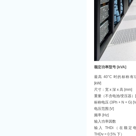
额定功率型号 [kVA]
最高 40°C 时的标称
[kW]
尺寸：宽 x 深 x 高 [mm]
重量（不含电池/变压器）[k
标称电压 (3Ph + N + G) [V
电压范围 [V]
频率 [Hz]
输入功率因数
输入 THDi（在额定
THDv < 0.5% 下）